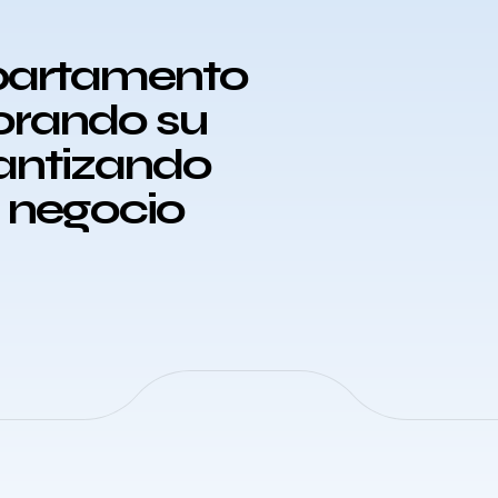
epartamento
orando su
rantizando
u negocio