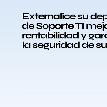
Externalice su d
de Soporte TI mej
rentabilidad y ga
la seguridad de s