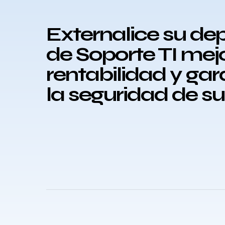
Externalice su d
de Soporte TI mej
rentabilidad y ga
la seguridad de s