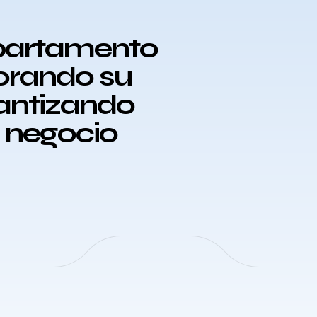
epartamento
orando su
rantizando
u negocio