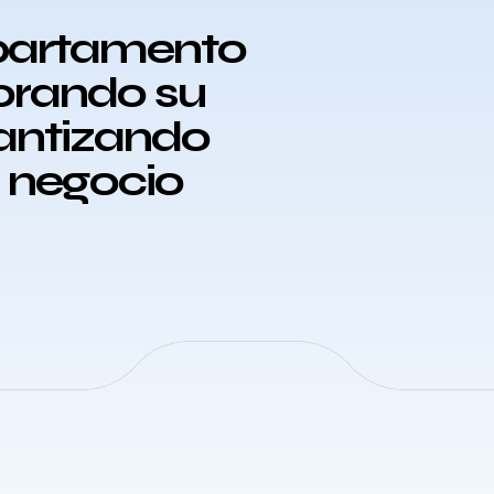
epartamento
orando su
rantizando
u negocio