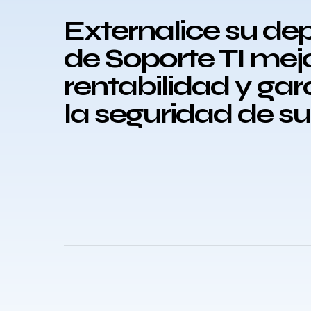
Externalice su d
de Soporte TI mej
rentabilidad y ga
la seguridad de s