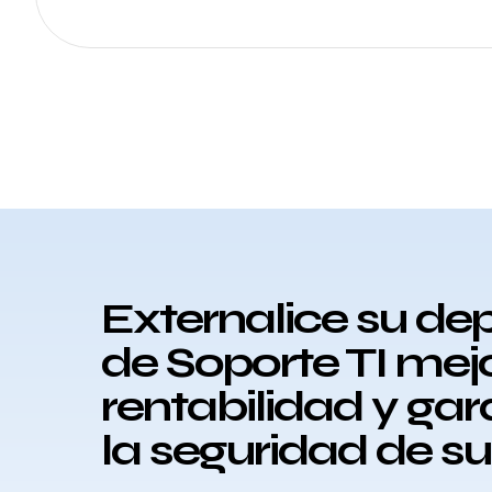
Externalice su d
de Soporte TI mej
rentabilidad y ga
la seguridad de s