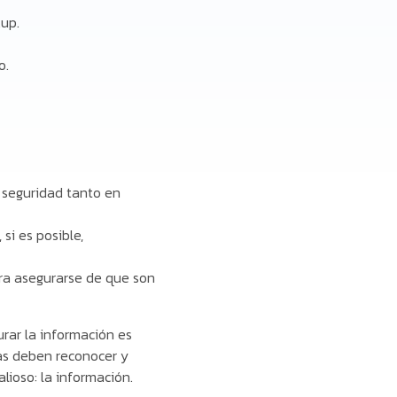
kup.
o.
 seguridad tanto en
si es posible,
para asegurarse de que son
rar la información es
sas deben reconocer y
lioso: la información.