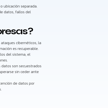
 o ubicación separada.
e datos, fallos del
presas?
 ataques cibernéticos, la
rmación es recuperable.
os del sistema, el
ones.
 datos son secuestrados
uperarse sin ceder ante
tención de datos por
s.