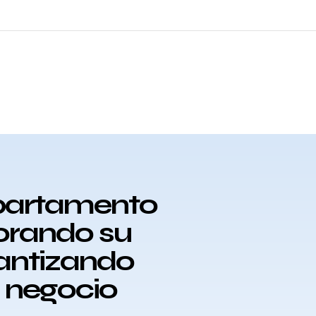
epartamento
orando su
rantizando
u negocio